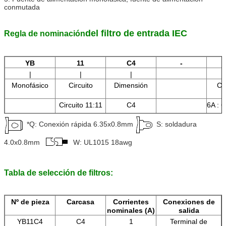
conmutada
del filtro de entrada IEC
Regla de nominación
YB
11
C4
-
|
|
|
Monofásico
Circuito
Dimensión
Co
Circuito 11:11
C4
6A : 
*Q: Conexión rápida 6.35x0.8mm
S: soldadura
8A : 
4.0x0.8mm
W: UL1015 18awg
1
am
Tabla de selección de filtros:
Nº de pieza
Carcasa
Corrientes
Conexiones de
nominales (A)
salida
YB11C4
C4
1
Terminal de