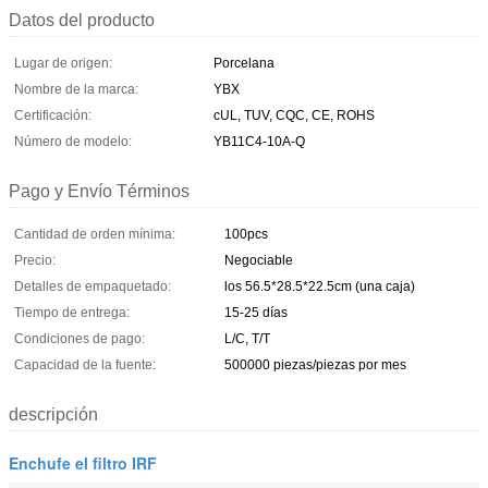
Datos del producto
Lugar de origen:
Porcelana
Nombre de la marca:
YBX
Certificación:
cUL, TUV, CQC, CE, ROHS
Número de modelo:
YB11C4-10A-Q
Pago y Envío Términos
Cantidad de orden mínima:
100pcs
Precio:
Negociable
Detalles de empaquetado:
los 56.5*28.5*22.5cm (una caja)
Tiempo de entrega:
15-25 días
Condiciones de pago:
L/C, T/T
Capacidad de la fuente:
500000 piezas/piezas por mes
descripción
Enchufe el filtro IRF