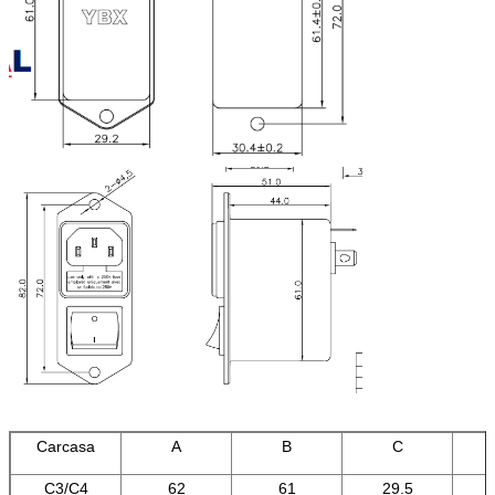
Carcasa
A
B
C
C3/C4
62
61
29.5