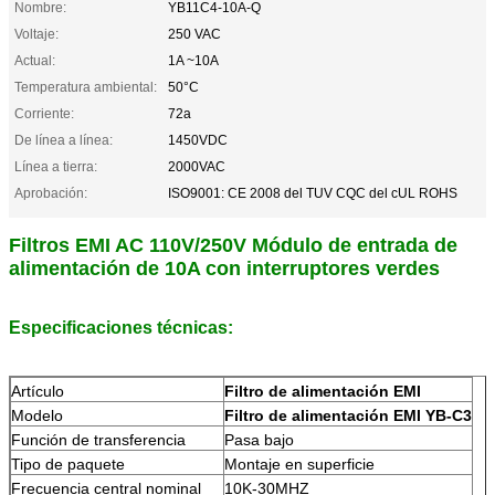
Nombre:
YB11C4-10A-Q
Voltaje:
250 VAC
Actual:
1A ~10A
Temperatura ambiental:
50°C
Corriente:
72a
De línea a línea:
1450VDC
Línea a tierra:
2000VAC
Aprobación:
ISO9001: CE 2008 del TUV CQC del cUL ROHS
Filtros EMI AC 110V/250V Módulo de entrada de
alimentación de 10A con interruptores verdes
Especificaciones técnicas:
Artículo
Filtro de alimentación EMI
Modelo
Filtro de alimentación EMI YB-C3
Función de transferencia
Pasa bajo
Tipo de paquete
Montaje en superficie
Frecuencia central nominal
10K-30MHZ