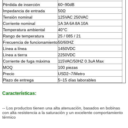
Pérdida de inserción
60~90dB
Impedancia de entrada
50Ω
Tensión nominal
125VAC 250VAC
Corriente nominal
1A 3A 6A 8A 10A
Temperatura ambiental
40°C
Rango de temperatura
25 / 085 / 21
Frecuencia de funcionamiento
50/60HZ
Línea a línea
1450VDC
Línea a tierra
2250VDC
Corriente de fuga máxima
115VAC/50HZ 0.3uA Max
MOQ
100 piezas
Precio
USD2~7/Metro
Plazo de entrega
5~15 días laborables
Características:
-- Los productos tienen una alta atenuación, basados en bobinas
con alta resistencia a la saturación y un excelente comportamiento
térmico