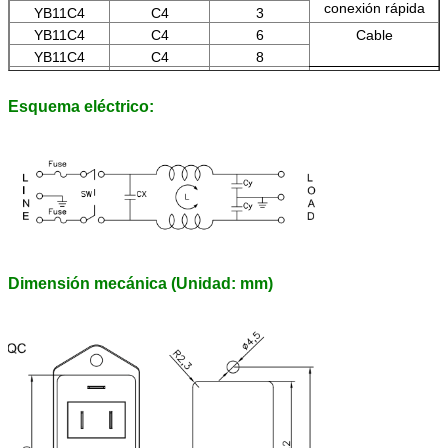
conexión rápida
YB11C4
C4
3
YB11C4
C4
6
Cable
YB11C4
C4
8
YB11C4
C4
10
Terminales de
lengüeta de
Esquema eléctrico:
soldadura
Dimensión mecánica (Unidad: mm)