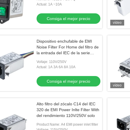
Actual: 1A ~10A
Consiga el mejor precio
vídeo
Dispositivo enchufable de EMI
Noise Filter For Home del filtro de
la entrada del IEC de la serie
110V/250V de YB-B
Voltaje: 110V/250V
Actual: 1A 3A 6A 8A 10A
Consiga el mejor precio
vídeo
Alto filtro del zócalo C14 del IEC
320 de EMI Power Inlte Filter With
del rendimiento 110V/250V solo
Product Name: A4 EMI power inlet filter
Voltage: 115V/250V