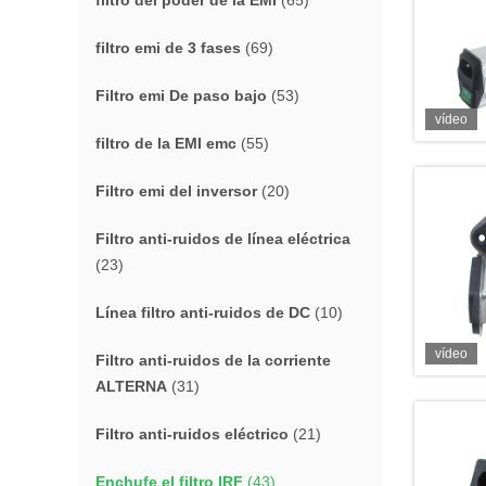
filtro del poder de la EMI
(65)
filtro emi de 3 fases
(69)
Filtro emi De paso bajo
(53)
vídeo
filtro de la EMI emc
(55)
Filtro emi del inversor
(20)
Filtro anti-ruidos de línea eléctrica
(23)
Línea filtro anti-ruidos de DC
(10)
vídeo
Filtro anti-ruidos de la corriente
ALTERNA
(31)
Filtro anti-ruidos eléctrico
(21)
Enchufe el filtro IRF
(43)