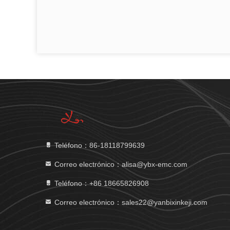
Teléfono：86-18118799639
Correo electrónico：alisa@ybx-emc.com
Teléfono：+86 18665826908
Correo electrónico：sales22@yanbixinkeji.com