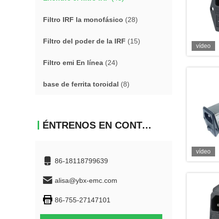
Filtro IRF la monofásico
(28)
Filtro del poder de la IRF
(15)
vídeo
Filtro emi En línea
(24)
base de ferrita toroidal
(8)
ÉNTRENOS EN CONTACTO CON
vídeo
86-18118799639
alisa@ybx-emc.com
86-755-27147101