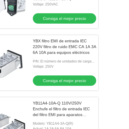
Voltaje: 250VAC
Consiga el mejor precio
YBX filtro EMI de entrada IEC
220V filtro de ruido EMC CA 1A 3A
6A 10A para equipos eléctricos
P/N: El número de unidades de carga
de las unidades de carga de las
Voltaje: 250V
unidades de carga de las unidades de
Consiga el mejor precio
YB11A4-10A-Q 110V/250V
Enchufe el filtro de entrada IEC
del filtro EMI para aparatos
médicos
Modelo: YB11A4-3A-Q(R)
Actual: 1A 3A 6A 8A 10A