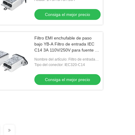
Consiga el mejor precio
Filtro EMI enchufable de paso
bajo YB-A Filtro de entrada IEC
C14 3A 110V/250V para fuente de
alimentación
Nombre del artículo: Filtro de entrada
IEC Serie YB-A
Tipo del conector: IEC320-C14
Consiga el mejor precio