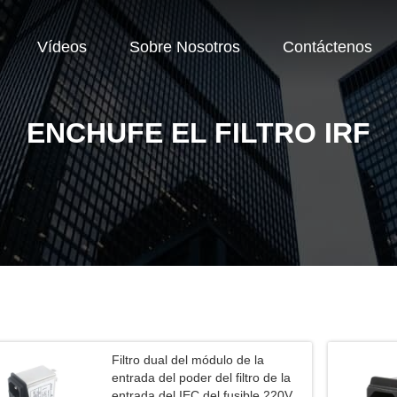
Vídeos
Sobre Nosotros
Contáctenos
ENCHUFE EL FILTRO IRF
Filtro dual del módulo de la
entrada del poder del filtro de la
entrada del IEC del fusible 220V