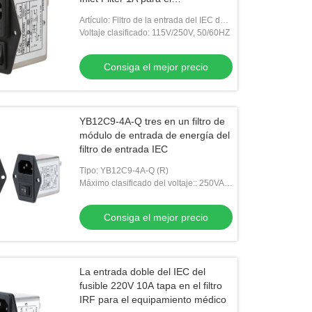
equipamiento médico
Artículo: Filtro de la entrada del IEC de
YB-C
Voltaje clasificado: 115V/250V, 50/60HZ
Consiga el mejor precio
YB12C9-4A-Q tres en un filtro de
módulo de entrada de energía del
filtro de entrada IEC
Tipo: YB12C9-4A-Q (R)
Máximo clasificado del voltaje:: 250VAC,
50/60Hz
Consiga el mejor precio
La entrada doble del IEC del
fusible 220V 10A tapa en el filtro
IRF para el equipamiento médico