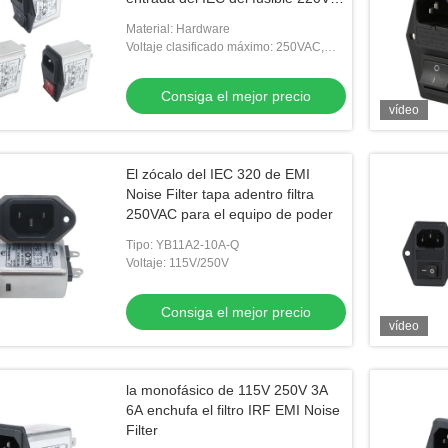
10A para el equipo de audio
Material: Hardware
Voltaje clasificado máximo: 250VAC,
50/60Hz
Consiga el mejor precio
vídeo
El zócalo del IEC 320 de EMI
Noise Filter tapa adentro filtra
250VAC para el equipo de poder
Tipo: YB11A2-10A-Q
Voltaje: 115V/250V
Consiga el mejor precio
vídeo
la monofásico de 115V 250V 3A
6A enchufa el filtro IRF EMI Noise
Filter