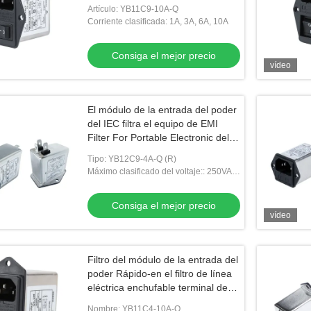
Artículo: YB11C9-10A-Q
Corriente clasificada: 1A, 3A, 6A, 10A
Consiga el mejor precio
vídeo
El módulo de la entrada del poder
del IEC filtra el equipo de EMI
Filter For Portable Electronic del
zócalo 1A~10A
Tipo: YB12C9-4A-Q (R)
Máximo clasificado del voltaje:: 250VAC,
50/60Hz
Consiga el mejor precio
vídeo
Filtro del módulo de la entrada del
poder Rápido-en el filtro de línea
eléctrica enchufable terminal de
EMI Filter 10A
Nombre: YB11C4-10A-Q