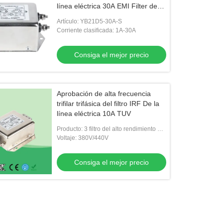
línea eléctrica 30A EMI Filter de
paso bajo
Artículo: YB21D5-30A-S
Corriente clasificada: 1A-30A
Consiga el mejor precio
Aprobación de alta frecuencia
trifilar trifásica del filtro IRF De la
línea eléctrica 10A TUV
Producto: 3 filtro del alto rendimiento del
alambre de la fase 3
Voltaje: 380V/440V
Consiga el mejor precio