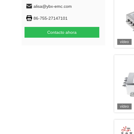
alisa@ybx-emc.com
86-755-27147101
Contacto ahora
vídeo
vídeo