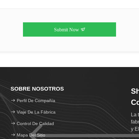
Submit Now
SOBRE NOSOTROS
Sh
Perfil De Compañía
Co
Viaje De La Fábrica
La 
fab
Control De Calidad
y EM
Mapa Del Sitio