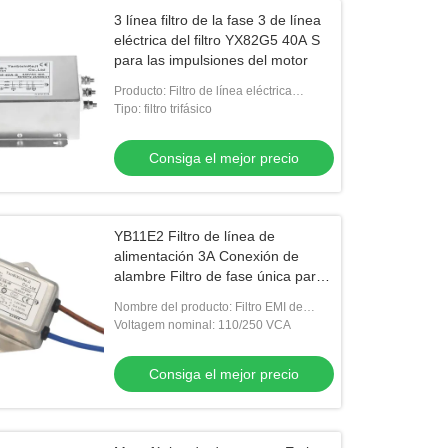
3 línea filtro de la fase 3 de línea
eléctrica del filtro YX82G5 40A S
para las impulsiones del motor
Producto: Filtro de línea eléctrica
YX83G5
Tipo: filtro trifásico
Consiga el mejor precio
YB11E2 Filtro de línea de
alimentación 3A Conexión de
alambre Filtro de fase única para
el ensayo de rectificación EMC
Nombre del producto: Filtro EMI de
conexión por cable
Voltagem nominal: 110/250 VCA
Consiga el mejor precio