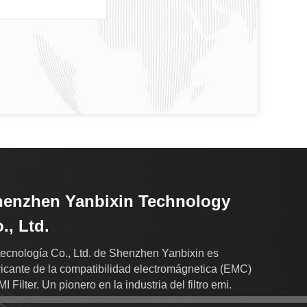
enzhen Yanbixin Technology
., Ltd.
tecnología Co., Ltd. de Shenzhen Yanbixin es
ricante de la compatibilidad electromágnetica (EMC)
I Filter. Un pionero en la industria del filtro emi.