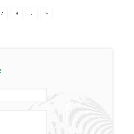
7
8
e