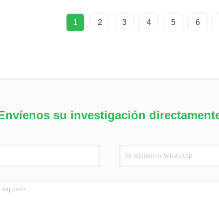
1
2
3
4
5
6
Envíenos su investigación directament