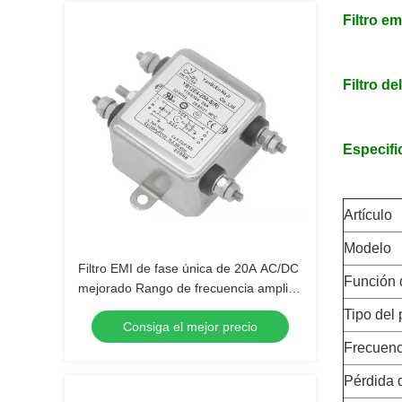
Filtro e
Filtro d
Especific
Artículo
Modelo
Filtro EMI de fase única de 20A AC/DC
Función 
mejorado Rango de frecuencia amplio
de 150KHz-30MHz
Tipo del
Consiga el mejor precio
Frecuenc
Pérdida 