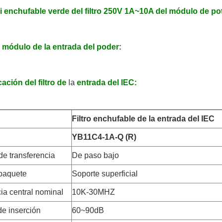
mi enchufable verde del filtro 250V 1A~10A del módulo de pot
el módulo de la entrada del poder:
ación del filtro de
la
entrada del IEC
:
Filtro enchufable de la entrada del IEC
YB11C4-1A-Q (R)
de transferencia
De paso bajo
 paquete
Soporte superficial
ia central nominal
10K-30MHZ
de inserción
60~90dB