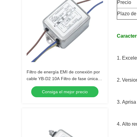
Precio
Plazo de
Caracter
1.
Excele
Filtro de energía EMI de conexión por
cable YB-D2 10A Filtro de fase única
2.
Versio
mejorado para cinta de correr
Consiga el mejor precio
3.
Aprisa
4.
Alto re