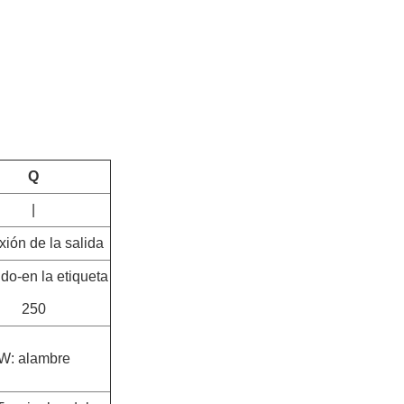
Q
|
ión de la salida
ido-en la etiqueta
250
W: alambre