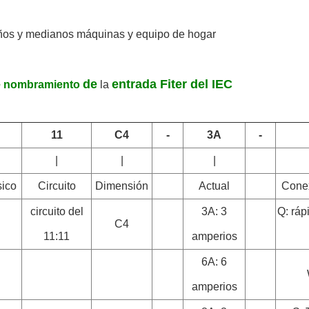
ños y medianos máquinas y equipo de hogar
de
entrada Fiter del IEC
e nombramiento
la
11
C4
-
3A
-
|
|
|
ico
Circuito
Dimensión
Actual
Conex
circuito del
3A: 3
Q: ráp
C4
11:11
amperios
6A: 6
amperios