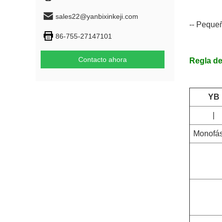
sales22@yanbixinkeji.com
-- Peque
86-755-27147101
Contacto ahora
Regla d
YB
|
Monofás