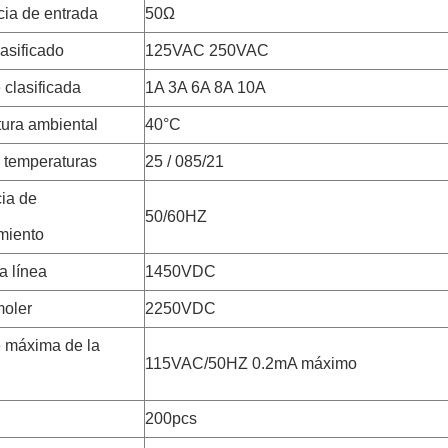
ia de entrada
50Ω
lasificado
125VAC 250VAC
 clasificada
1A 3A 6A 8A 10A
ura ambiental
40°C
temperaturas
25 / 085/21
ia de
50/60HZ
miento
a línea
1450VDC
moler
2250VDC
e máxima de la
115VAC/50HZ 0.2mA máximo
200pcs