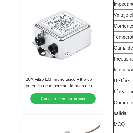
Impedanc
Voltaje c
Corriente
Temperat
Gama de 
Frecuenc
funciona
20A Filtro EMI monofásico Filtro de
De línea 
potencia de absorción de ruido de alta
Línea a 
frecuencia con mayor resistencia
Consiga el mejor precio
Corrient
salida
MOQ