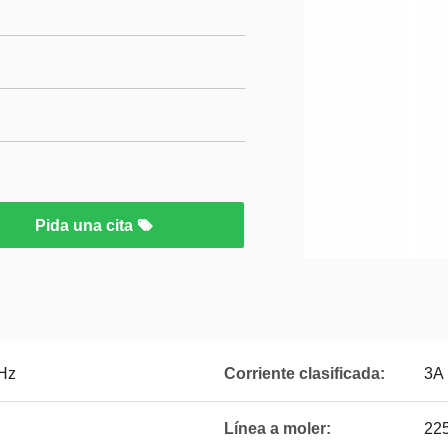
Pida una cita
 Hz
Corriente clasificada:
3A
Línea a moler:
22