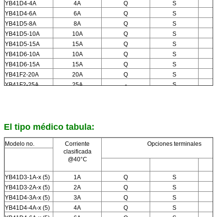
YB41D4-4A
4A
Q
S
YB41D4-6A
6A
Q
S
YB41D5-8A
8A
Q
S
YB41D5-10A
10A
Q
S
YB41D5-15A
15A
Q
S
YB41D6-10A
10A
Q
S
YB41D6-15A
15A
Q
S
YB41F2-20A
20A
Q
S
YB41F2-25A
25A
-
S
YB41F3-30A
30A
-
S
El tipo médico tabula:
Modelo no.
Corriente
Opciones terminales
clasificada
@40°C
YB41D3-1A-x (5)
1A
Q
S
YB41D3-2A-x (5)
2A
Q
S
YB41D4-3A-x (5)
3A
Q
S
YB41D4-4A-x (5)
4A
Q
S