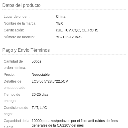
Datos del producto
Lugar de origen:
China
Nombre de la marca:
YBX
Certificación:
cUL, TUV, CQC, CE, ROHS
Número de modelo:
YB21F6-120A-S
Pago y Envío Términos
Cantidad de
50pcs
orden mínima:
Precio:
Negociable
Detalles de
LOS 56.5*28.5*22.5CM
empaquetado:
Tiempo de
20-25 días
entrega:
Condiciones de
T / T, L / C
pago:
Capacidad de la
10000 pedazos/pedazos por el filtro anti-ruidos de fines
generales de la CA 220V del mes
fuente: