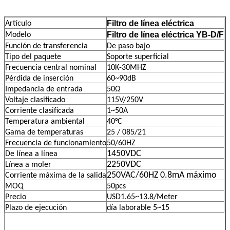
Filtro de línea eléctrica
Artículo
Filtro de línea eléctrica YB-D/F
Modelo
Función de transferencia
De paso bajo
Tipo del paquete
Soporte superficial
Frecuencia central nominal
10K-30MHZ
Pérdida de inserción
60~90dB
Impedancia de entrada
50Ω
Voltaje clasificado
115V/250V
Corriente clasificada
1~50A
Temperatura ambiental
40°C
Gama de temperaturas
25 / 085/21
Frecuencia de funcionamiento
50/60HZ
1450VDC
De línea a línea
2250VDC
Línea a moler
250VAC/60HZ 0.8mA máximo
Corriente máxima de la salida
MOQ
50pcs
Precio
USD1.65~13.8/Meter
Plazo de ejecución
día laborable 5~15