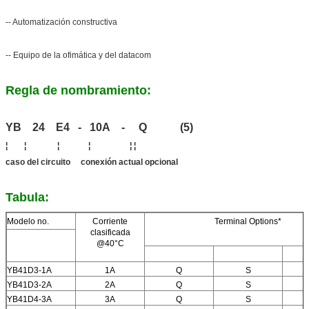
-- Automatización constructiva
-- Equipo de la ofimática y del datacom
Regla de nombramiento:
YB 24 E4 - 10A - Q (5)
¦ ¦ ¦ ¦ ¦ ¦
caso del circuito conexión actual opcional
Tabula:
Modelo no.
Corriente
Terminal Options*
clasificada
@40°C
YB41D3-1A
1A
Q
S
YB41D3-2A
2A
Q
S
YB41D4-3A
3A
Q
S