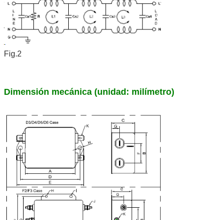
Fig.2
Dimensión mecánica (unidad: milímetro)