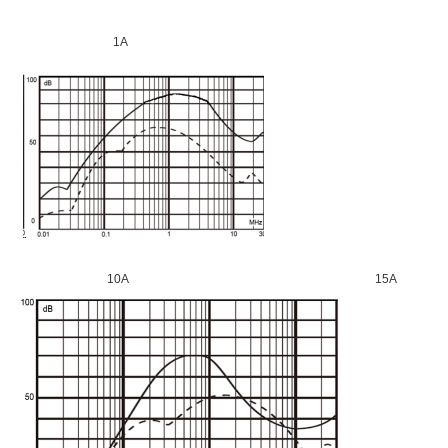
1A
10A 15A