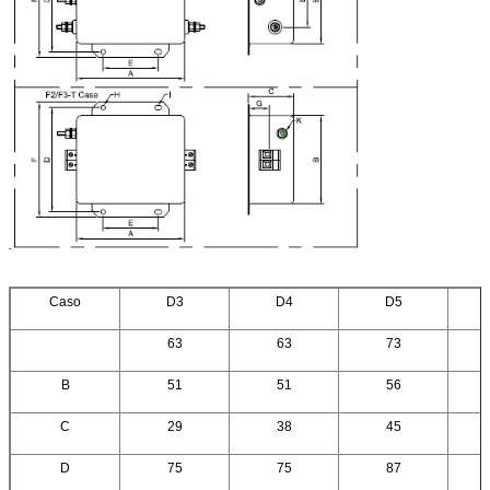
Caso
D3
D4
D5
63
63
73
B
51
51
56
C
29
38
45
D
75
75
87