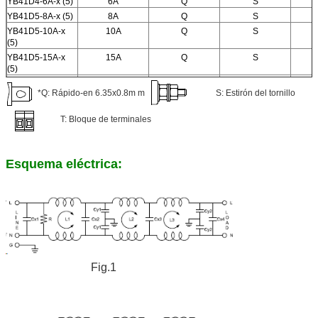
YB41D4-6A-x (5)
6A
Q
S
YB41D5-8A-x (5)
8A
Q
S
YB41D5-10A-x
10A
Q
S
(5)
YB41D5-15A-x
15A
Q
S
(5)
YB41D6-10A-x
10A
Q
S
*Q: Rápido-en 6.35x0.8m m
S: Estirón del tornillo
(5)
YB41D6-15A-x
15A
Q
S
T: Bloque de terminales
(5)
YB41F2-20A-x (5)
20A
Q
S
Esquema eléctrica:
Fig.1