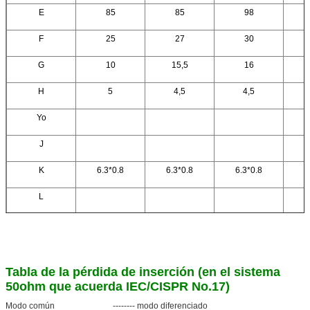
E
85
85
98
F
25
27
30
G
10
15,5
16
H
5
4,5
4,5
Yo
J
K
6.3*0.8
6.3*0.8
6.3*0.8
6
L
Tabla de la pérdida de inserción (en el sistema
50ohm que acuerda IEC/CISPR No.17)
Modo común -------- modo diferenciado