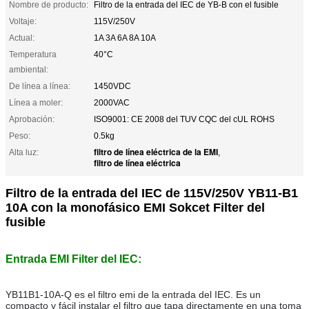
Nombre de producto:
Filtro de la entrada del IEC de YB-B con el fusible
Voltaje:
115V/250V
Actual:
1A 3A 6A 8A 10A
Temperatura
40°C
ambiental:
De línea a línea:
1450VDC
Línea a moler:
2000VAC
Aprobación:
ISO9001: CE 2008 del TUV CQC del cUL ROHS
Peso:
0.5kg
filtro de línea eléctrica de la EMI
Alta luz:
,
filtro de línea eléctrica
Filtro de la entrada del IEC de 115V/250V YB11-B1
10A con la monofásico EMI Sokcet Filter del
fusible
Entrada EMI Filter del IEC:
YB11B1-10A-Q es el filtro emi de la entrada del IEC.
Es un
compacto y fácil instalar el filtro que tapa directamente en una toma