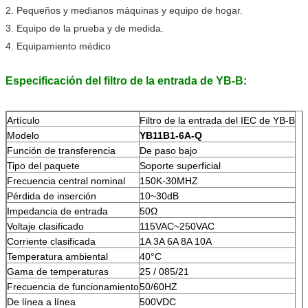
2. Pequeños y medianos máquinas y equipo de hogar.
3. Equipo de la prueba y de medida.
4. Equipamiento médico
Especificación del filtro de la entrada de YB-B:
Artículo
Filtro de la entrada del IEC de YB-B
Modelo
YB11B1-6A-Q
Función de transferencia
De paso bajo
Tipo del paquete
Soporte superficial
Frecuencia central nominal
150K-30MHZ
Pérdida de inserción
10~30dB
Impedancia de entrada
50Ω
Voltaje clasificado
115VAC~250VAC
Corriente clasificada
1A 3A 6A 8A 10A
Temperatura ambiental
40°C
Gama de temperaturas
25 / 085/21
Frecuencia de funcionamiento
50/60HZ
De línea a línea
500VDC