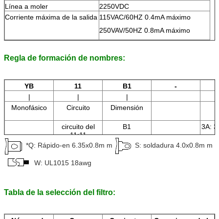
Línea a moler
2250VDC
Corriente máxima de la salida
115VAC/60HZ 0.4mA máximo
250VAV/50HZ 0.8mA máximo
Regla de formación de nombres:
YB
11
B1
-
|
|
|
Monofásico
Circuito
Dimensión
A
circuito del
B1
3A: 3
11:11
*Q: Rápido-en 6.35x0.8m m
S: soldadura 4.0x0.8m m
6A: 6
1
W: UL1015 18awg
am
Tabla de la selección del filtro: