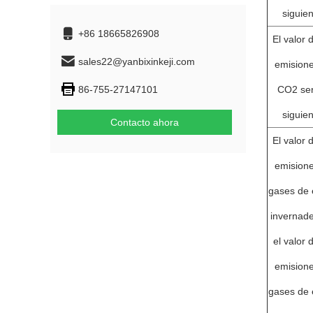
siguien
+86 18665826908
El valor 
sales22@yanbixinkeji.com
emision
86-755-27147101
CO2 ser
siguien
Contacto ahora
El valor 
emision
gases de 
invernad
el valor 
emision
gases de 