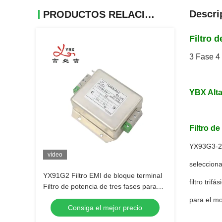
Descri
PRODUCTOS RELACIONADOS
Filtro d
3 Fase 4 
YBX Alta
Filtro de
YX93G3-20A
vídeo
selecciona
YX91G2 Filtro EMI de bloque terminal
filtro tri
Filtro de potencia de tres fases para
automatización industrial
para el mo
Consiga el mejor precio