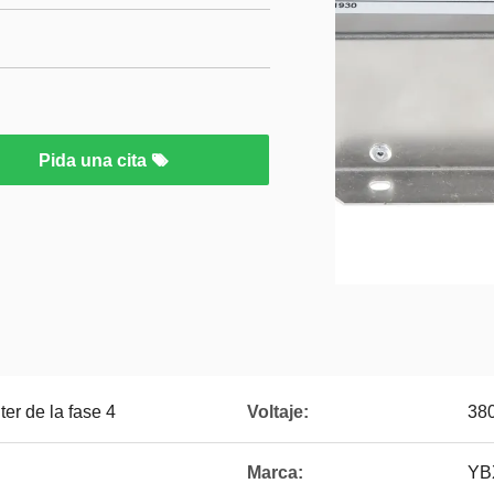
Pida una cita
er de la fase 4
Voltaje:
38
Marca:
YB