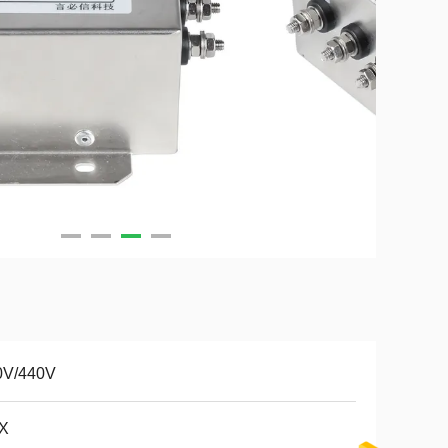
0V/440V
X