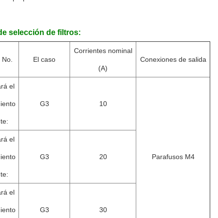
e selección de filtros:
Corrientes nominal
 No.
El caso
Conexiones de salida
(A)
rá el
iento
G3
10
te:
rá el
iento
G3
20
Parafusos M4
te:
rá el
iento
G3
30