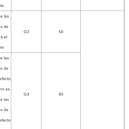
te:
de las
es de
G3
50
á el
te:
de las
es de
efecto
ero es
G3
80
de las
es de
efecto