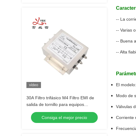
Caracterí
-- La corr
-- Varias 
-- Buena 
-- Alta fi
Parámetr
El modelo
vídeo
Modo de sa
30A Filtro trifásico M4 Filtro EMI de
salida de tornillo para equipos
Válvulas d
industriales de alta potencia
Consiga el mejor precio
Corriente 
Frecuenci