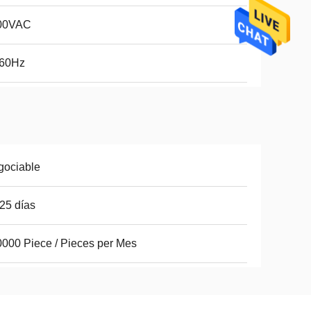
00VAC
/60Hz
gociable
25 días
000 Piece / Pieces per Mes