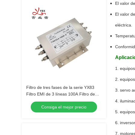
El valor d
El valor d
eléctrica.
Temperatu
Conformid
Aplicaci
1. equipo
2. equipo
Filtro de tres fases de la serie YX83
3. servo 
Filtro EMI de 3 líneas 100A Filtro de
alta potencia
4. ilumina
Consiga el mejor precio
5. equipo
6. inverso
7. motores