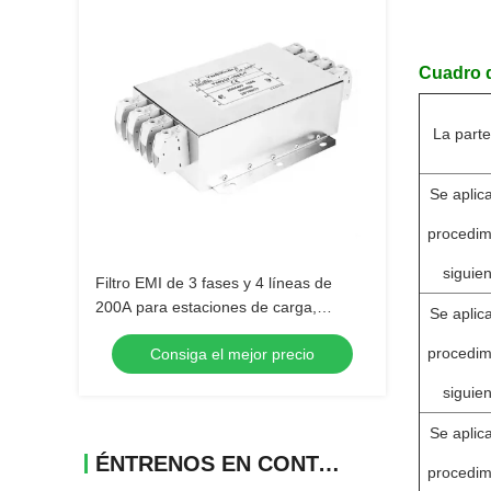
Cuadro d
La parte
Se aplica
procedim
siguien
Filtro EMI de 3 fases y 4 líneas de
200A para estaciones de carga,
Se aplica
cargadores de vehículos eléctricos y
procedim
Consiga el mejor precio
sistemas de energía de vehículos
eléctricos
siguien
Se aplica
ÉNTRENOS EN CONTACTO CON
procedim