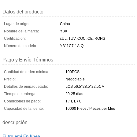
Datos del producto
Lugar de origen:
China
Nombre de la marca:
YBX
Certificación:
cUL, TUV, CQC, CE, ROHS
Número de modelo:
YB11C7-1A-Q
Pago y Envío Términos
Cantidad de orden mínima:
100PCS
Precio:
Negociable
Detalles de empaquetado:
LOS 56.5*28.5*22.5CM
Tiempo de entrega:
20-25 días
Condiciones de pago:
T / T, L / C
Capacidad de la fuente:
10000 Piece / Pieces per Mes
descripción
Filtro emi En línea