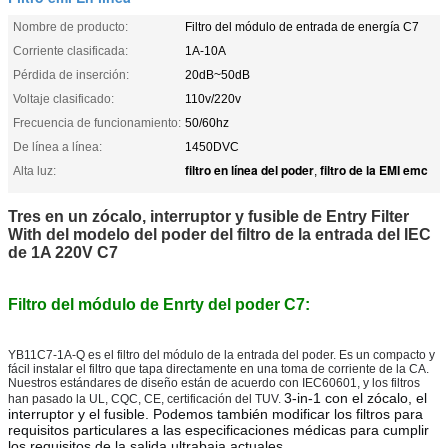
Nombre de producto:
Filtro del módulo de entrada de energía C7
Corriente clasificada:
1A-10A
Pérdida de inserción:
20dB~50dB
Voltaje clasificado:
110v/220v
Frecuencia de funcionamiento:
50/60hz
De línea a línea:
1450DVC
filtro en línea del poder
filtro de la EMI emc
Alta luz:
,
Tres en un zócalo, interruptor y fusible de Entry Filter
With del modelo del poder del filtro de la entrada del IEC
de 1A 220V C7
Filtro del módulo de Enrty del poder C7:
YB11C7-1A-Q es el filtro del módulo de la entrada del poder.
Es un compacto y
fácil instalar el filtro que tapa directamente en una toma de corriente de la CA.
Nuestros estándares de diseño están de acuerdo con IEC60601, y los filtros
3-in-1 con el zócalo, el 
han pasado la UL, CQC, CE, certificación del TUV.
interruptor y el fusible. Podemos también modificar los filtros para 
requisitos particulares a las especificaciones médicas para cumplir 
los requisitos de la salida ultrabaja actuales.