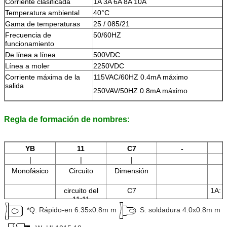
Corriente clasificada
1A 3A 6A 8A 10A
Temperatura ambiental
40°C
Gama de temperaturas
25 / 085/21
Frecuencia de
50/60HZ
funcionamiento
De línea a línea
500VDC
Línea a moler
2250VDC
Corriente máxima de la
115VAC/60HZ 0.4mA máximo
salida
250VAV/50HZ 0.8mA máximo
Regla de formación de nombres:
YB
11
C7
-
|
|
|
Monofásico
Circuito
Dimensión
A
circuito del
C7
1A: 
11:11
*Q: Rápido-en 6.35x0.8m m
S: soldadura 4.0x0.8m m
3A: 3
6A: 6