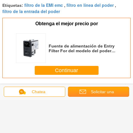
filtro de la EMI emc
filtro en línea del poder
Etiquetas:
,
,
filtro de la entrada del poder
Obtenga el mejor precio por
Fuente de alimentación de Entry
Filter For del modelo del poder
del filtro de la entrada del IEC de
Yanbixin que cambia 1A 220V C7
Continuar
Filtro emi En línea
Más
Chatea
Solicitar una
cotización
n línea
Filtro emi En línea
Filtro de línea
Filtro emi En línea
Línea elé
 Yanbixin
del amortiguador
eléctrica de la EMI
del IEC del zócalo
impermeabl
 para el
de Yanbixin
del IEC de
de la CA de
anti-ruido
 del OEM
IRF/filtro emi
Yanbixin para los
Yanbixin con el
paso baj