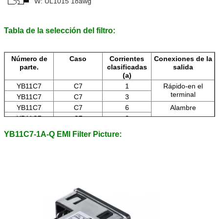
W: UL1015 18awg
Tabla de la selección del filtro:
Número de
Caso
Corrientes
Conexiones de la
parte.
clasificadas
salida
(a)
YB11C7
C7
1
Rápido-en el
terminal
YB11C7
C7
3
YB11C7
C7
6
Alambre
YB11C7
C7
8
YB11C7
C7
10
Terminales del
YB11C7-1A-Q EMI Filter Picture:
estirón de la
soldadura