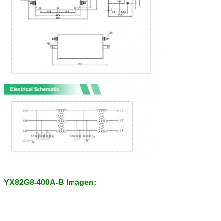
CO2 de los
motores de
combustión
renovable.
El valor de las
40A
-
-
emisiones de
CO2 de los
motores de
combustión
renovable es el
valor de las
emisiones de
CO2 de los
motores de
combustión
renovable.
El valor de las
50A
-
-
emisiones de
CO2 de los
motores de
combustión
YX82G8-400A-B Imagen:
renovable es el
valor de las
emisiones de
CO2 de los
motores de