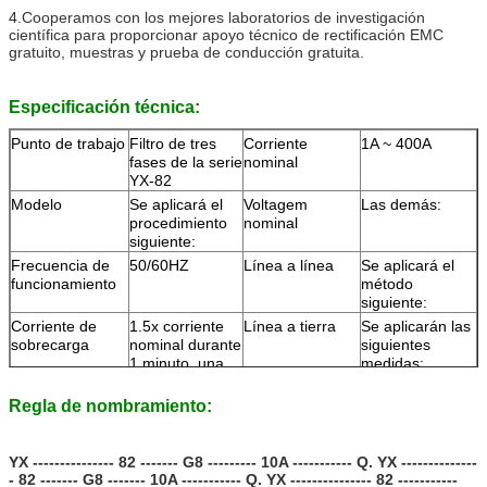
4.
Cooperamos con los mejores laboratorios de investigación
científica para proporcionar apoyo técnico de rectificación EMC
gratuito, muestras y prueba de conducción gratuita.
Especificación técnica:
Punto de trabajo
Filtro de tres
Corriente
1A ~ 400A
fases de la serie
nominal
YX-82
Modelo
Se aplicará el
Voltagem
Las demás:
procedimiento
nominal
siguiente:
Frecuencia de
50/60HZ
Línea a línea
Se aplicará el
funcionamiento
método
siguiente:
Corriente de
1.5x corriente
Línea a tierra
Se aplicarán las
sobrecarga
nominal durante
siguientes
1 minuto, una
medidas:
vez por hora
Regla de nombramiento:
Función de
Paso bajo
Corriente de
Las emisiones
transferencia
fuga
de gases de
efecto
invernadero de
YX --------------- 82 ------- G8 --------- 10A ----------- Q. YX --------------
- 82 ------- G8 ------- 10A ----------- Q. YX --------------- 82 -----------
los sistemas de