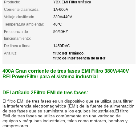
Producto:
YBX EMI Filter trifásica
Corriente clasificada:
1A-600A
Voltaje clasificado:
380V/440V
Temperatura ambiental:
40°C
Frecuencia de
50/60HZ
funcionamiento:
De línea a línea:
1450DVC
filtro IRF trifásico
Alta luz:
,
filtro de interferencia de la IRF
400A Gran corriente de tres fases EMI Filtro 380V/440V
RFI PowerFilter para el sistema industrial
D
El artículo 2
Filtro EMI de tres fases:
El filtro EMI de tres fases es un dispositivo que se utiliza para filtrar
la interferencia electromagnética (EMI) de la fuente de alimentación
de tres fases que se suministra a los equipos industriales.El filtro
EMI de tres fases se utiliza comúnmente en una variedad de
equipos y máquinas industriales, tales como motores, bombas y
compresores.