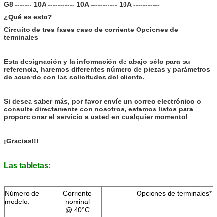
G8 ------- 10A ----------- 10A ----------- 10A -----------
energía eléctrica
de las
¿Qué es esto?
instalaciones
Circuito de tres fases caso de corriente Opciones de
eléctricas de
terminales
combustión
renovable se
calcularán en
Esta designación y la información de abajo sólo para su
función de las
referencia, haremos diferentes número de piezas y parámetros
emisiones de
de acuerdo con las solicitudes del cliente.
gases de efecto
invernadero.
Se aplicarán las
Si desea saber más, por favor envíe un correo electrónico o
siguientes
consulte directamente con nosotros, estamos listos para
medidas:
proporcionar el servicio a usted en cualquier momento!
Tipo de paquete
Montura de la
Temperatura del
40
°C
superficie
medio ambiente
¡Gracias!!!
Frecuencia
150 K-30 MHz
Impedancia de
50Ω
nominal del
entrada
centro
Las tabletas:
Pérdida de
50 a 80 dB
Tiempo de
5 a 15 días
inserción
entrega
laborables
Rango de
25 / 085 / 21
Precio
Negociable
Número de
Corriente
Opciones de terminales*
temperatura
modelo.
nominal
Combustibilidad
Se aplican las
Cuota de
1 piezas
@ 40°C
correspondiente
siguientes
producción