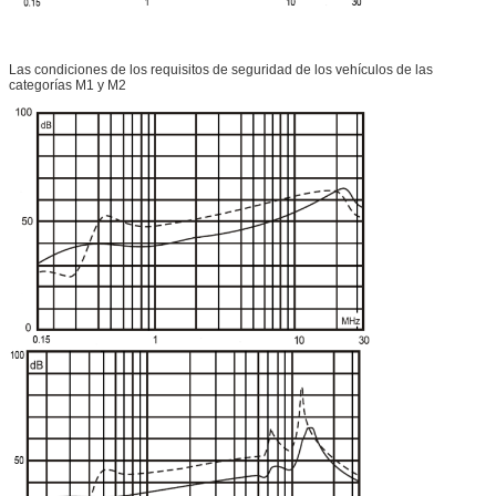
de las
unidades de
producción de
las unidades
Las condiciones de los requisitos de seguridad de los vehículos de las
de producción.
categorías M1 y M2