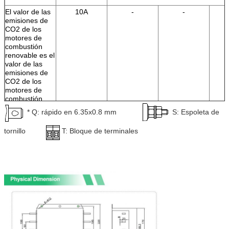
condiciones:
El valor de las
10A
-
-
emisiones de
CO2 de los
motores de
combustión
renovable es el
valor de las
emisiones de
CO2 de los
motores de
combustión
renovable.
* Q: rápido en 6.35x0.8 mm
S: Espoleta de
El número de
20A
-
-
unidades de
tornillo
T: Bloque de terminales
producción
será el
siguiente:
El valor de las
30A
-
-
emisiones de
CO2 de los
motores de
combustión
renovable será
el valor de las
emisiones de