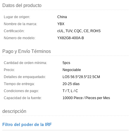
Datos del producto
Lugar de origen:
China
Nombre de la marca:
YBX
Certificación:
cUL, TUV, CQC, CE, ROHS
Número de modelo:
YX82G8-400A-B
Pago y Envío Términos
Cantidad de orden mínima:
5pcs
Precio:
Negociable
Detalles de empaquetado:
LOS 56.5*28.5*22.5CM
Tiempo de entrega:
20-25 días
Condiciones de pago:
T / T, L / C
Capacidad de la fuente:
10000 Piece / Pieces per Mes
descripción
Filtro del poder de la IRF