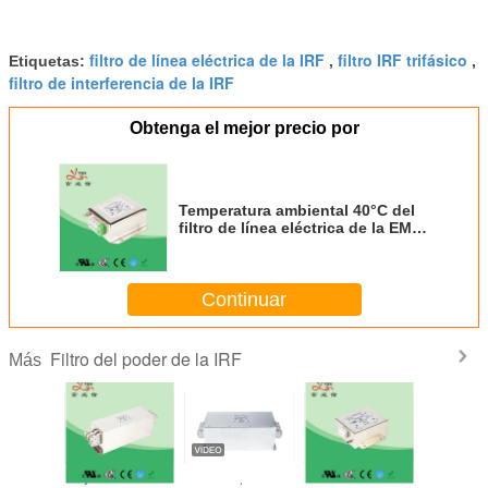
filtro de línea eléctrica de la IRF
filtro IRF trifásico
Etiquetas:
,
,
filtro de interferencia de la IRF
Obtenga el mejor precio por
Temperatura ambiental 40°C del
filtro de línea eléctrica de la EMI
IRF del convertidor del PLC de
Yanbixin 5KW
Continuar
Filtro del poder de la IRF
Más
fásico del
Caja metálica del
El bloque de
Filtro eléctrico del
Equipo 