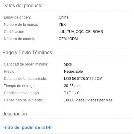
Datos del producto
Lugar de origen:
China
Nombre de la marca:
YBX
Certificación:
cUL, TUV, CQC, CE, ROHS
Número de modelo:
OEM / ODM
Pago y Envío Términos
Cantidad de orden mínima:
5pcs
Precio:
Negociable
Detalles de empaquetado:
LOS 56.5*28.5*22.5CM
Tiempo de entrega:
20-25 días
Condiciones de pago:
T / T, L / C
Capacidad de la fuente:
10000 Piece / Pieces per Mes
descripción
Filtro del poder de la IRF