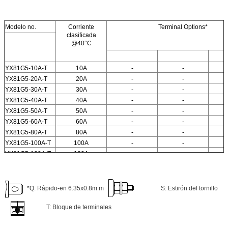
Modelo no.
Corriente
Terminal Options*
clasificada
@40°C
YX81G5-10A-T
10A
-
-
YX81G5-20A-T
20A
-
-
YX81G5-30A-T
30A
-
-
YX81G5-40A-T
40A
-
-
YX81G5-50A-T
50A
-
-
YX81G5-60A-T
60A
-
-
YX81G5-80A-T
80A
-
-
YX81G5-100A-T
100A
-
-
YX81G5-120A-T
120A
-
-
YX81G5-160A-T
160A
-
-
*Q: Rápido-en 6.35x0.8m m
S: Estirón del tornillo
T: Bloque de terminales