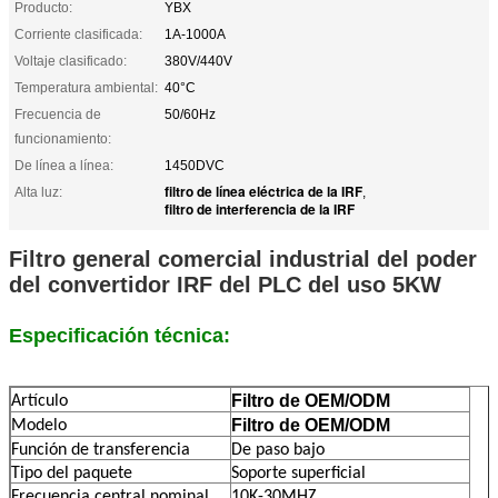
Producto:
YBX
Corriente clasificada:
1A-1000A
Voltaje clasificado:
380V/440V
Temperatura ambiental:
40°C
Frecuencia de
50/60Hz
funcionamiento:
De línea a línea:
1450DVC
filtro de línea eléctrica de la IRF
Alta luz:
,
filtro de interferencia de la IRF
Filtro general comercial industrial del poder
del convertidor IRF del PLC del uso 5KW
Especificación técnica:
Filtro de OEM/ODM
Artículo
Filtro de OEM/ODM
Modelo
Función de transferencia
De paso bajo
Tipo del paquete
Soporte superficial
Frecuencia central nominal
10K-30MHZ