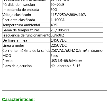
Pérdida de inserción
60~90dB
Impedancia de entrada
50Ω
Voltaje clasificado
115V/250V/380V/440V
Corriente clasificada
1~1000A
Temperatura ambiental
40°C
Gama de temperaturas
25 / 085/21
Frecuencia de funcionamiento
50/60HZ
1450VDC
De línea a línea
2250VDC
Línea a moler
250VAC/60HZ 0.8mA máximo
Corriente máxima de la salida
MOQ
5pcs
Precio
USD1.5~88.8/Meter
Plazo de ejecución
día laborable 5~15
Características: