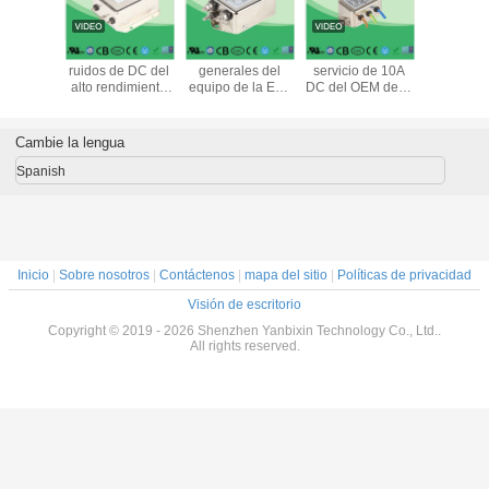
ti-ruidos
Línea filtro anti-
Filtro de fines
línea eléctrica
Corrie
tado
ruidos de DC del
generales del
servicio de 10A
ALTERN
ie de la
alto rendimiento
equipo de la EMI
DC del OEM de la
Filter Po
te de
de la EMI filtro
de la CA del ruido
certificación del
Filter del
 continua
anti-ruidos/1A-
de YD12D3-15A-
filtro anti-ruidos
estándar
a vespa
60A IRF
S para el Emc
ISO9001
del CE p
Cambie la lengua
trica
equi
electró
Spanish
Inicio
|
Sobre nosotros
|
Contáctenos
|
mapa del sitio
|
Políticas de privacidad
Visión de escritorio
Copyright © 2019 - 2026 Shenzhen Yanbixin Technology Co., Ltd..
All rights reserved.