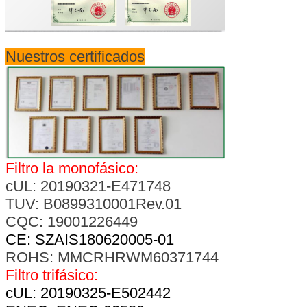
Nuestros certificados
Filtro la monofásico:
cUL: 20190321-E471748
TUV: B0899310001Rev.01
CQC: 19001226449
CE: SZAIS180620005-01
ROHS: MMCRHRWM60371744
Filtro trifásico:
cUL: 20190325-E502442