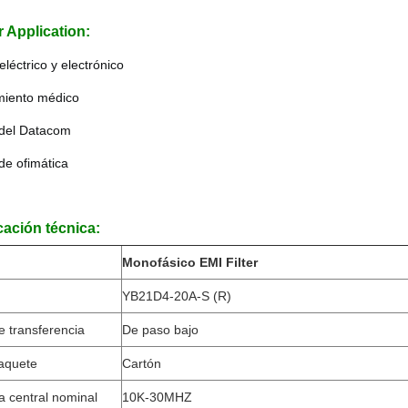
r Application:
eléctrico y electrónico
miento médico
 del Datacom
de ofimática
cación técnica:
Monofásico EMI Filter
YB21D4-20A-S (R)
e transferencia
De paso bajo
paquete
Cartón
a central nominal
10K-30MHZ