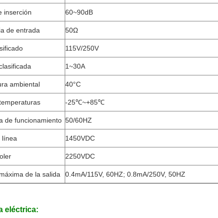
 inserción
60~90dB
a de entrada
50Ω
sificado
115V/250V
clasificada
1~30A
ra ambiental
40°C
temperaturas
-25℃~+85℃
a de funcionamiento
50/60HZ
 línea
1450VDC
oler
2250VDC
 máxima de la salida
0.4mA/115V, 60HZ; 0.8mA/250V, 50HZ
eléctrica: