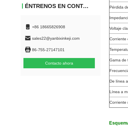
ÉNTRENOS EN CONTACTO CON
Pérdida de
Impedanci
+86 18665826908
Voltaje cla
sales22@yanbixinkeji.com
Corriente 
Temperatu
86-755-27147101
Gama de 
Contacto ahora
Frecuenci
De línea a
Línea a m
Corriente
Esquema 