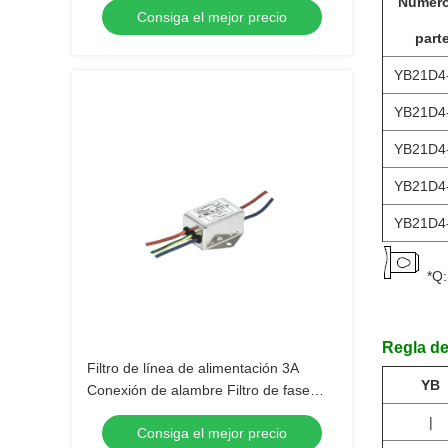
Número
Consiga el mejor precio
parte
YB21D4
YB21D4
YB21D4
YB21D4
YB21D4
*Q
Regla d
Filtro de línea de alimentación 3A
YB
Conexión de alambre Filtro de fase
única para ensayo de rectificación
|
Consiga el mejor precio
EMC