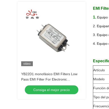
EMI Filte
1. 
Equipo 
2. Equipa
3. Equipo
4. Equipo 
Especifi
vídeo
Artículo
YB22D1 monofásico EMI Filters Low
Modelo
Pass EMI Filter For Electronic
Equipment
Función d
Consiga el mejor precio
Tipo del 
Frecuenci