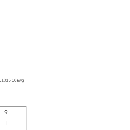
 UL1015 18awg
Q
|