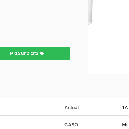
Pida una cita
Actual:
1A
CASO:
Met