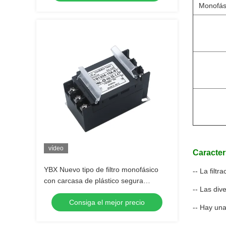
Monofás
vídeo
Caracterí
YBX Nuevo tipo de filtro monofásico
-- La filt
con carcasa de plástico segura
-- Las div
EMI/EMC Filtro con cubierta de bloque
Consiga el mejor precio
terminal
-- Hay una