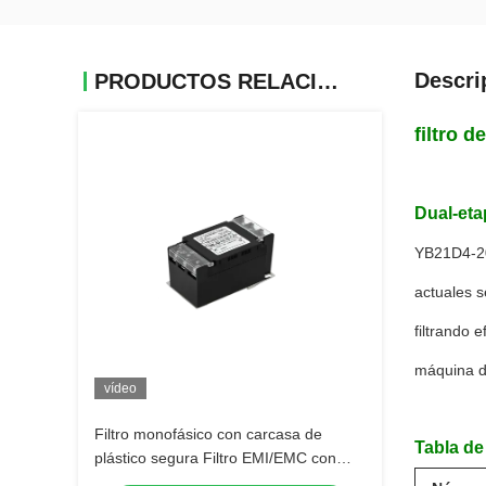
Descri
PRODUCTOS RELACIONADOS
filtro 
Dual-etap
YB21D4-20A
actuales s
filtrando 
máquina de
vídeo
Filtro monofásico con carcasa de
Tabla de 
plástico segura Filtro EMI/EMC con
cubierta de bloque terminal