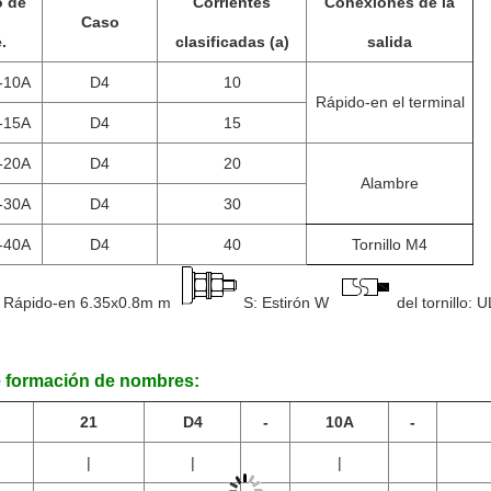
 de
Corrientes
Conexiones de la
Caso
.
clasificadas (a)
salida
-10A
D4
10
Rápido-en el terminal
-15A
D4
15
-20A
D4
20
Alambre
-30A
D4
30
-40A
D4
40
Tornillo M4
: Rápido-en 6.35x0.8m m
S: Estirón W
del tornillo:
e formación de nombres:
21
D4
-
10A
-
|
|
|