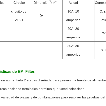
ico
Circuito
Dimensión
Actual
Conexió
circuito del
10A: 10
Q: r
D4
21:21
amperios
et
20A: 20
W:
amperios
30A: 30
S: 
amperios
sticas de EMI Filter:
ración aumentada 2 etapas diseñada para prevenir la fuente de alimentaci
ersas opciones terminales permiten que usted seleccione;
 variedad de piezas y de combinaciones para resolver las pruebas del