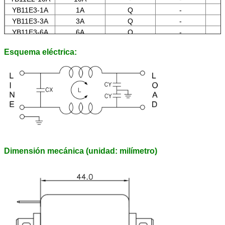
YB11E3-1A
1A
Q
-
YB11E3-3A
3A
Q
-
YB11E3-6A
6A
Q
-
YB11E3-8A
8A
Q
-
Esquema eléctrica:
YB11E3-10A
10A
Q
-
Dimensión mecánica (unidad: milímetro)