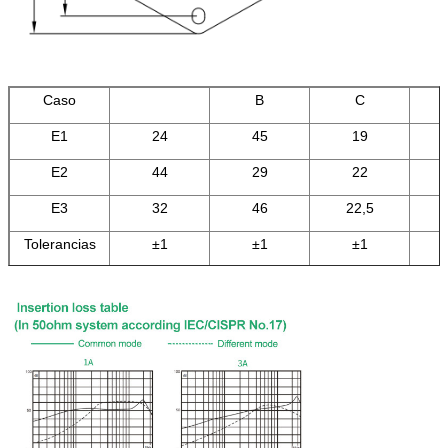
Caso
B
C
E1
24
45
19
E2
44
29
22
E3
32
46
22,5
Tolerancias
±1
±1
±1