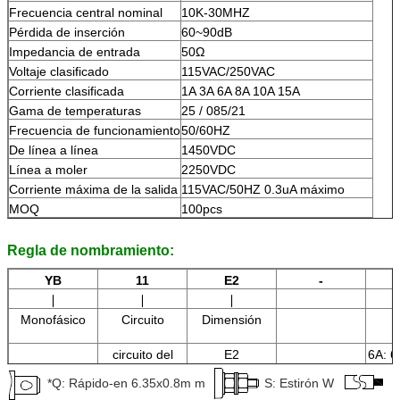
Frecuencia central nominal
10K-30MHZ
Pérdida de inserción
60~90dB
Impedancia de entrada
50Ω
Voltaje clasificado
115VAC/250VAC
Corriente clasificada
1A 3A 6A 8A 10A 15A
Gama de temperaturas
25 / 085/21
Frecuencia de funcionamiento
50/60HZ
De línea a línea
1450VDC
Línea a moler
2250VDC
Corriente máxima de la salida
115VAC/50HZ 0.3uA máximo
MOQ
100pcs
Regla de nombramiento:
YB
11
E2
-
∣
∣
∣
Monofásico
Circuito
Dimensión
A
circuito del
E2
6A: 6
11:11
*Q: Rápido-en 6.35x0.8m m
S: Estirón W
1