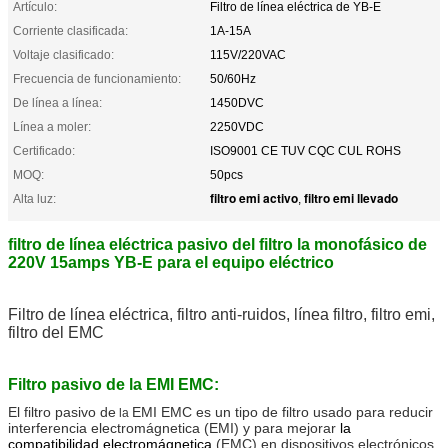
Artículo:
Filtro de línea eléctrica de YB-E
Corriente clasificada:
1A-15A
Voltaje clasificado:
115V/220VAC
Frecuencia de funcionamiento:
50/60Hz
De línea a línea:
1450DVC
Línea a moler:
2250VDC
Certificado:
ISO9001 CE TUV CQC CUL ROHS
MOQ:
50pcs
filtro emi activo
filtro emi llevado
Alta luz:
,
filtro de línea eléctrica pasivo del filtro la monofásico de
220V 15amps YB-E para el equipo eléctrico
Filtro de línea eléctrica, filtro anti-ruidos, línea filtro, filtro emi,
filtro del EMC
Filtro pasivo de la EMI EMC:
El filtro pasivo de
EMI EMC es un tipo de filtro usado para reducir
la
interferencia electromágnetica (EMI) y para mejorar
la
compatibilidad electromágnetica
(EMC) en dispositivos electrónicos