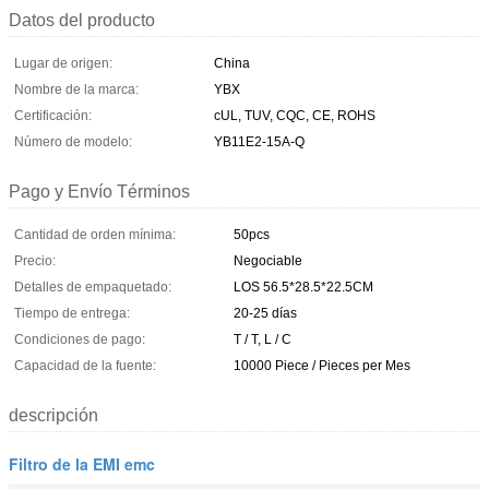
Datos del producto
Lugar de origen:
China
Nombre de la marca:
YBX
Certificación:
cUL, TUV, CQC, CE, ROHS
Número de modelo:
YB11E2-15A-Q
Pago y Envío Términos
Cantidad de orden mínima:
50pcs
Precio:
Negociable
Detalles de empaquetado:
LOS 56.5*28.5*22.5CM
Tiempo de entrega:
20-25 días
Condiciones de pago:
T / T, L / C
Capacidad de la fuente:
10000 Piece / Pieces per Mes
descripción
Filtro de la EMI emc