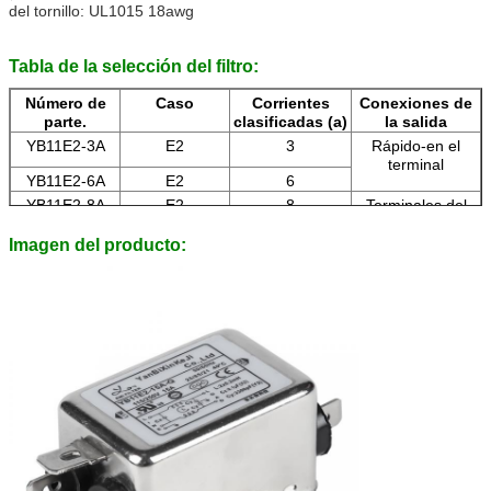
am
del tornillo: UL1015 18awg
1
am
Tabla de la selección del filtro:
Número de
Caso
Corrientes
Conexiones de
parte.
clasificadas (a)
la salida
YB11E2-3A
E2
3
Rápido-en el
terminal
YB11E2-6A
E2
6
YB11E2-8A
E2
8
Terminales del
estirón de la
YB11E2--10A
E2
10
soldadura
Imagen del producto:
YB11E2-15A
E2
15
Alambre