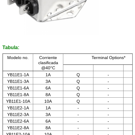
Tabula:
Modelo no.
Corriente
Terminal Options*
clasificada
@40°C
YB11E1-1A
1A
Q
-
YB11E1-3A
3A
Q
-
YB11E1-6A
6A
Q
-
YB11E1-8A
8A
Q
-
YB11E1-10A
10A
Q
-
YB11E2-1A
1A
-
-
YB11E2-3A
3A
-
-
YB11E2-6A
6A
-
-
YB11E2-8A
8A
-
-
YB11E2-10A
10A
-
-