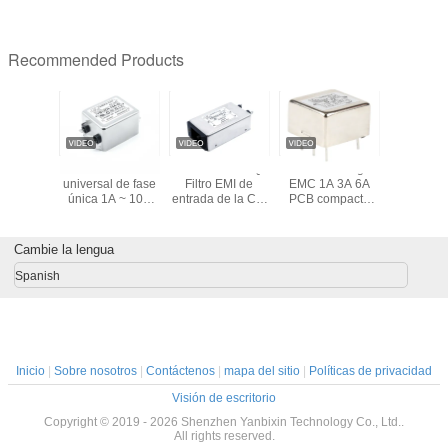
Recommended Products
tro EMI
YB12D4 Filtro
YB22A5-20A-Q
Filtro de energía
filtro emi 
co Filtro
universal de fase
Filtro EMI de
EMC 1A 3A 6A
del inv
ncia de
única 1A ~ 10A
entrada de la CEI
PCB compacto
100A/filtr
ión de
Filtro de potencia
Certificados UL
Filtro EM Filtro de
ruidos
de alta
EMI 220V EMC
115V 250V Tipo
salida de pin
inverso
cia con
Ruido para UPS
de toma de
corrie
Cambie la lengua
sistencia
corriente Filtro
principal
Spanish
Inicio
|
Sobre nosotros
|
Contáctenos
|
mapa del sitio
|
Políticas de privacidad
Visión de escritorio
Copyright © 2019 - 2026 Shenzhen Yanbixin Technology Co., Ltd..
All rights reserved.