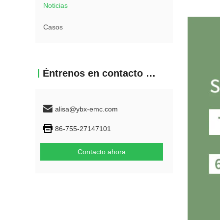
Noticias
Casos
Éntrenos en contacto con
alisa@ybx-emc.com
86-755-27147101
Contacto ahora