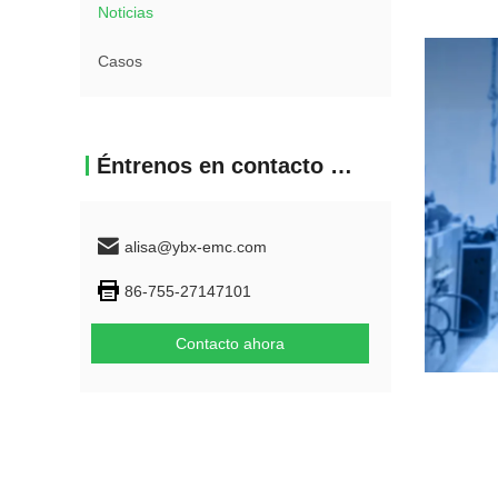
Noticias
Casos
Éntrenos en contacto con
alisa@ybx-emc.com
86-755-27147101
Contacto ahora