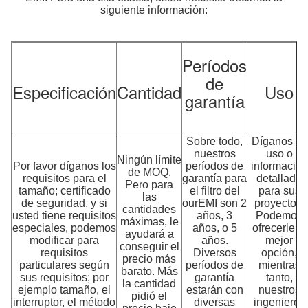
siguiente información:
Períodos
de
Especificación
Cantidad
Uso
garantía
Sobre todo,
Díganos su
nuestros
uso o
Ningún límite
Por favor díganos los
períodos de
información
de MOQ.
requisitos para el
garantía para
detallada
Pero para
tamaño; certificado
el filtro del
para sus
las
de seguridad, y si
ourEMI son 2
proyectos.
cantidades
usted tiene requisitos
años, 3
Podemos
máximas, le
especiales, podemos
años, o 5
ofrecerle la
ayudará a
modificar para
años.
mejor
conseguir el
requisitos
Diversos
opción,
precio más
particulares según
períodos de
mientras
barato. Más
sus requisitos; por
garantía
tanto,
la cantidad
ejemplo tamaño, el
estarán con
nuestros
pidió el
interruptor, el método
diversas
ingenieros