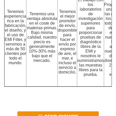
los
Propo
laboratorios
una p
Tenemos
Tenemos
Tenemos una
de
las ga
experiencia
el mejor
ventaja absoluta
investigación
los a
rica en la
promotor
en el coste de
superiores
todos 
fabricación,
de envío,
materias primas.
para
de 
el diseño, y
disponible
Bajo misma
proporcionar
est
el uso de
para
calidad, nuestro
pruebas de
nuest
EMI Filter, y
hacer el
precio es
diagnóstico
Ba
servimos a
envío por
generalmente
libres de la
acc
más de 50
expreso
10%-30% más
EMI y
nuevo
clientes por
de aire, el
bajo que el
nosotros le
del 
todo el
mar, e
mercado.
suministramos
diseño
mundo.
incluso el
las muestras
25 
servicio a
libres para la
pl
domicilio.
prueba.
exp
r