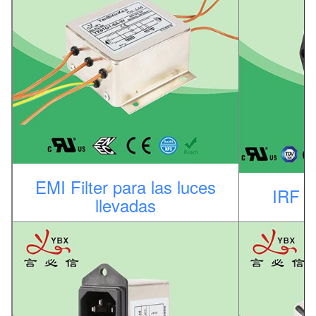
EMI Filter para las luces
IRF E
llevadas