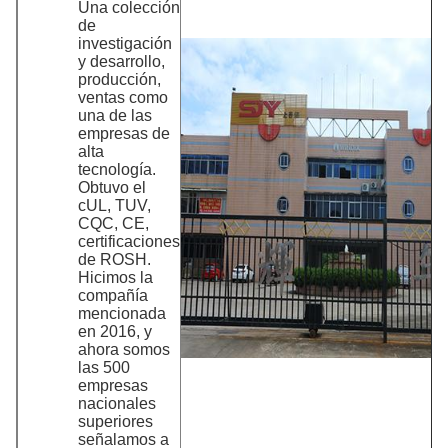
Una colección
de
investigación
y desarrollo,
producción,
ventas como
una de las
empresas de
alta
tecnología.
Obtuvo el
cUL, TUV,
CQC, CE,
certificaciones
de ROSH.
Hicimos la
compañía
mencionada
en 2016, y
ahora somos
las 500
empresas
nacionales
superiores
señalamos a