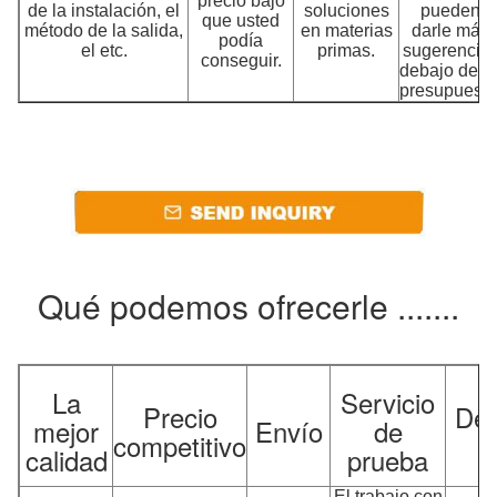
precio bajo
de la instalación, el
soluciones
pueden
que usted
método de la salida,
en materias
darle más
podía
el etc.
primas.
sugerencia
conseguir.
debajo de s
presupuesto
Qué podemos ofrecerle .......
La
Servicio
Precio
Des
mejor
Envío
de
competitivo
v
calidad
prueba
El trabajo con